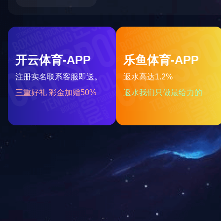
行业动态
开云手机官方版登录入口-开云（中国） 成立于2005年3月，座落于沪宁...
开云手机官方版登录入口-开云（中国） 成立于2005年3月，座落于沪宁...
开云手机官方版登录入口-开云（中国） 成立于2005年3月，座落于沪宁...
开云手机官方版登录入口-开
云（中国）
开云手机官方版登录入口-开云
（中国）
地 址：江苏省无锡市堰桥街道
西漳工业园西漳路66号
电 话：0510-83501790
传 真：0510-83501672
联系人：陈先生