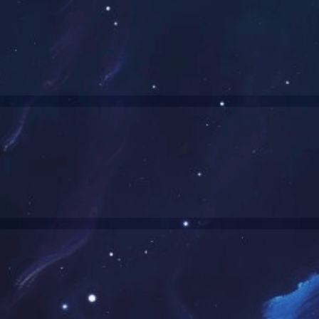
高铁配件
>> 开云手机官方版登录入口-开云（中国）