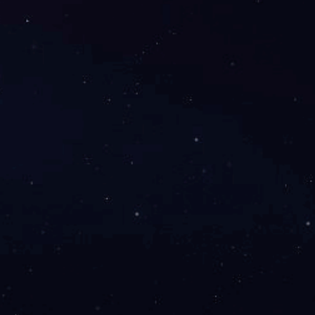
方版登录入
国）