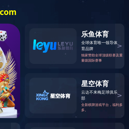
中文版
英文版
全国服务热线
18051933979
English
开云手机官方版登录入口-开云（中国）