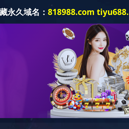
版登录入口-开云（中国）
ry Co., Ltd
书
生产设备
检测设备
生产车间
信息反馈