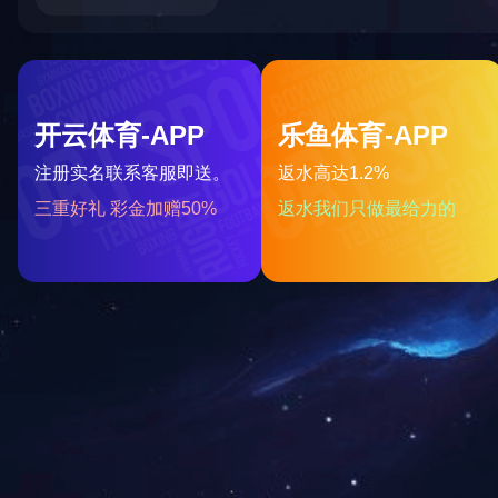
企业，公司通过了T
认证。主要加工
行业动态
心、日本马扎克
数控卧式镗铣加
开云手机官方版登录入口-开云（中国） 成立于2005年3月，座落于沪宁...
开云手机官方版登录入口-开云（中国） 成立于2005年3月，座落于沪宁...
开云手机官方版登录入口-开云（中国） 成立于2005年3月，座落于沪宁...
开云手机官方版登录入口-开
云（中国）
压铸机配件
开云手机官方版登录入口-开云
（中国）
地 址：江苏省无锡市堰桥街道
西漳工业园西漳路66号
电 话：0510-83501790
传 真：0510-83501672
联系人：陈先生