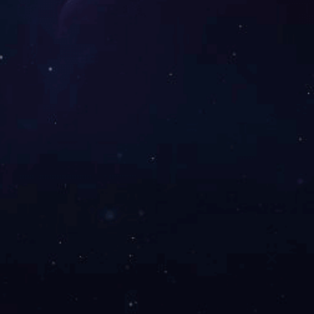
设备展示
开云手机官
铸机配件
生产设备
口-开云（中
空泵配件
检测设备
它配件
联系方式
在线留言
网站地图