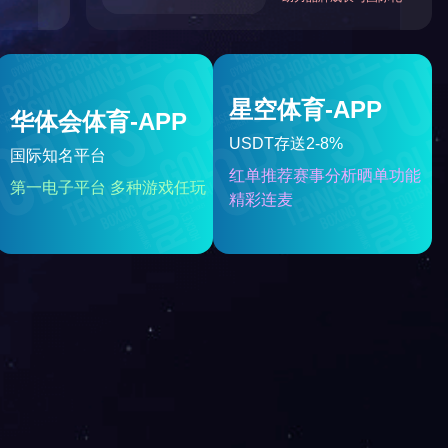
松下冷机、无锡山特维克、一汽锡柴动力等。
老客户参观考察.洽淡商务,携手合作.共创未来。
录
西漳工业园区
西漳工业园区
西漳工业园区
西漳工业园区