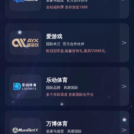
业，公司通过了TS16949，IS90
开云手机官方版登录入口-开云（中国） 成立于20
二十多年专注非标定制化
不断地
证。主要加工设备有数控车床、
为企业
本马扎克车铣复合加工中心和马
镗铣加工中心，各类普通型机床..
开云手机官方版登录入口-开云（中国） 成立于20
产品分类
PRODUCT LIST
本公司是一家集产品开发、精密
制造、产品生产于一体的新型高
高铁配件
业，公司通过了TS16949，IS90
证。主要加工设备有数控车床、
汽车配件
本马扎克车铣复合加工中心和马
活塞
镗铣加工中心，各类普通型机床..
离心机配件
钎焊板式换热器配件