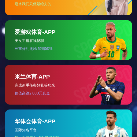
本马扎克车铣复合加工中心和马
钎焊板式换热器配件
镗铣加工中心，各类普通型机床..
本公司是一家集产品开发、精密
制造、产品生产于一体的新型高
业，公司通过了TS16949，IS90
证。主要加工设备有数控车床、
本马扎克车铣复合加工中心和马
压铸机配件
镗铣加工中心，各类普通型机床..