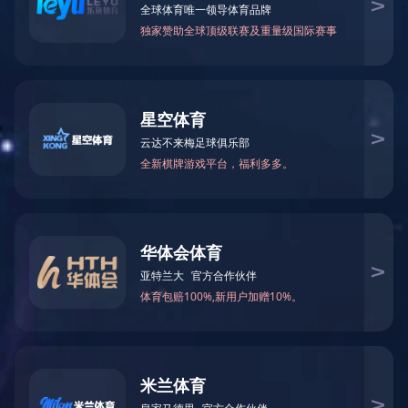
新闻资讯
开云手机官方版登录入口-开云（中国） 成立于20
开云手机官方版登录入口-开云（中国） 成立于20
本公司是一家集产品开发、精密
开云手机官方版登录入口-开云（中国） 成立于20
制造、产品生产于一体的新型高
专注专业
技