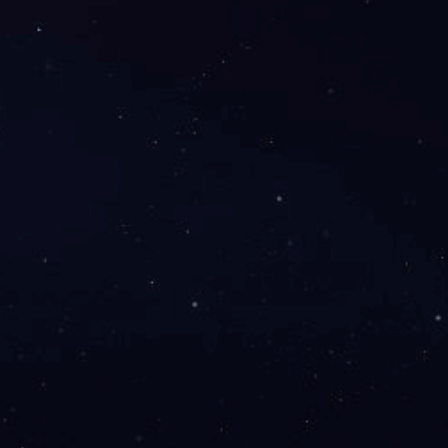
方版登录入
国）