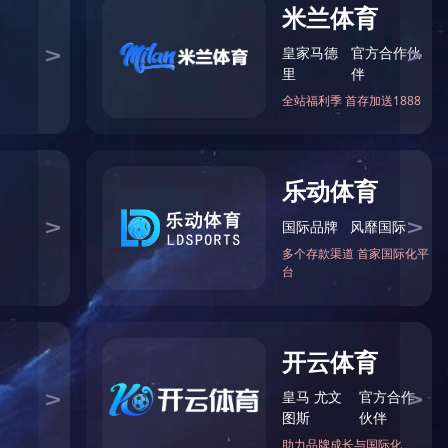
点击可以查看详细信息 | 共7条信息 | 第1页/共1页 |
设计
中
本公司是一家集产品开发、精密模具的设计
端盖
More
+ More
生产
和制造、产品生产于一体的新型高科技生产