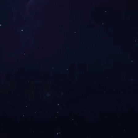
+ More
设备展示
开云手机官
铸机配件
生产设备
口-开云（中
空泵配件
检测设备
它配件
联系方式
在线留言
网站地图