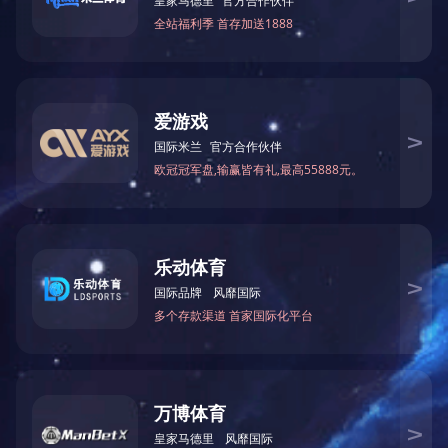
行业动态
仓库
开云手机官方版登录入口-开云（中国） 成立于2005年3月，座落于沪宁...
开云手机官方版登录入口-开云（中国） 成立于2005年3月，座落于沪宁...
开云手机官方版登录入口-开云（中国） 成立于2005年3月，座落于沪宁...
开云手机官方版登录入口-开
云（中国）
开云手机官方版登录入口-开云
（中国）
地 址：江苏省无锡市堰桥街道
西漳工业园西漳路66号
电 话：0510-83501790
传 真：0510-83501672
联系人：陈先生