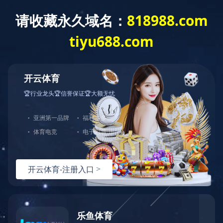
欢迎来到开云手机官方版登录入口-开云（中国） 官网
开云手机官方版登
Wuxi Huiling Machinery Co.
网站首页
公司简介
产品中心
荣誉证书
生