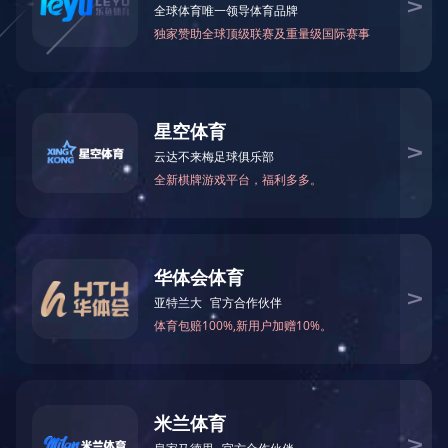
产品导航
首页
>>
生产车间
高铁配件
汽车配件
离心机配件
钎焊板式换热器配件
车间
压铸机配件
真空泵配件
其它配件