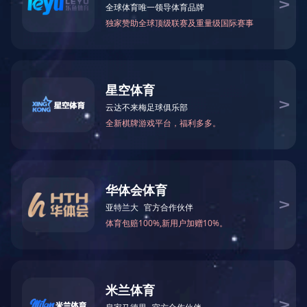
产品导航
首页
>>
公司简介
高铁配件
汽车配件
开云手机官方版登录入口-
业园区, 占地面积5000平方
离心机配件
模具的设计和制造、产品生产于一体
钎焊板式换热器配件
认证。主要加工设备有数控车床
压铸机配件
工中心，各类普通型机床，主要
向各类机械产品用户提供品质保
真空泵配件
人，其中工程师5人，加工出的
其它配件
主要产品供应：埃梯梯精密机