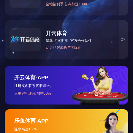
手 机：18051933979
E-mail：
info@christmasontheradio.com
wx-hljx@163.com
关于我们
产品系列
公司简介
高铁配件
压铸机配件
荣誉证书
汽车配件
真空泵配件
生产车间
船舶配件
其它配件
钎焊板式换热器配件