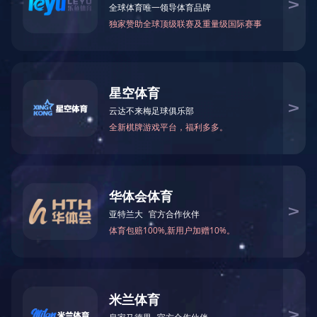
产品导航
首页
>>
产品中心
>>
汽车配件
>
高铁配件
汽车配件
离心机配件
钎焊板式换热器配件
压铸机配件
真空泵配件
其它配件