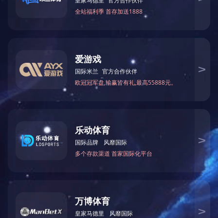
行业动态
开云手机官方版登录入口-开云（中国） 成立于2005年3月，座落于沪宁...
开云手机官方版登录入口-开云（中国） 成立于2005年3月，座落于沪宁...
开云手机官方版登录入口-开云（中国） 成立于2005年3月，座落于沪宁...
开云手机官方版登录入口-开
上一个
云（中国）
开云手机官方版登录入口-开云
（中国）
地 址：江苏省无锡市堰桥街道
西漳工业园西漳路66号
电 话：0510-83501790
传 真：0510-83501672
联系人：陈先生