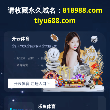
欢迎来到开云手机官方版登录入口-开云（中国） 官网
开云手机官方版登
Wuxi Huiling Machinery Co.
网站首页
公司简介
产品中心
荣誉证书
生