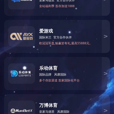
行业动态
开云手机官方版登录入口-开云（中国） 成立于2005年3月，座落于沪宁...
开云手机官方版登录入口-开云（中国） 成立于2005年3月，座落于沪宁...
开云手机官方版登录入口-开云（中国） 成立于2005年3月，座落于沪宁...
开云手机官方版登录入口-开
云（中国）
开云手机官方版登录入口-开云
（中国）
地 址：江苏省无锡市堰桥街道
西漳工业园西漳路66号
电 话：0510-83501790
传 真：0510-83501672
联系人：陈先生