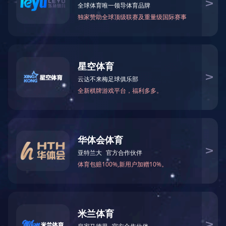
产品导航
首页
>>
产品中心
>>
压铸机配件
高铁配件
汽车配件
离心机配件
钎焊板式换热器配件
压铸机配件
真空泵配件
其它配件