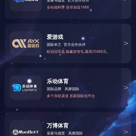
行业动态
开云手机官方版登录入口-开云（中国） 成立于2005年3月，座落于沪宁...
开云手机官方版登录入口-开云（中国） 成立于2005年3月，座落于沪宁...
开云手机官方版登录入口-开云（中国） 成立于2005年3月，座落于沪宁...
开云手机官方版登录入口-开
云（中国）
开云手机官方版登录入口-开云
（中国）
地 址：江苏省无锡市堰桥街道
西漳工业园西漳路66号
电 话：0510-83501790
传 真：0510-83501672
联系人：陈先生