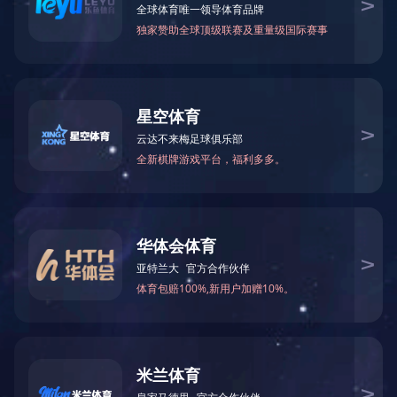
产品导航
首页
>>
产品中心
>>
真空泵配件
高铁配件
汽车配件
离心机配件
钎焊板式换热器配件
压铸机配件
真空泵配件
其它配件