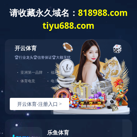
欢迎来到开云手机官方版登录入口-开云（中国） 官网
开云手机官方版登
Wuxi Huiling Machinery Co.
网站首页
公司简介
产品中心
荣誉证书
生