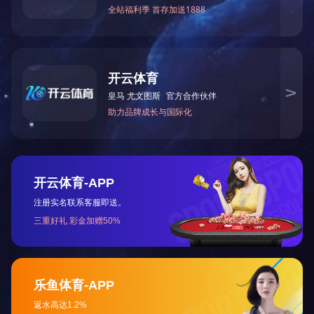
手 机：18051933979
E-mail：
info@christmasontheradio.com
wx-hljx@163.com
关于我们
产品系列
公司简介
高铁配件
压铸机配件
荣誉证书
汽车配件
真空泵配件
生产车间
船舶配件
其它配件
钎焊板式换热器配件