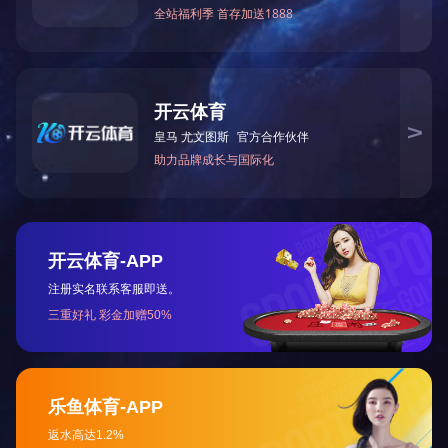
手 机：18051933979
E-mail：
info@christmasontheradio.com
wx-hljx@163.com
关于我们
产品系列
公司简介
高铁配件
压铸机配件
荣誉证书
汽车配件
真空泵配件
生产车间
船舶配件
其它配件
钎焊板式换热器配件