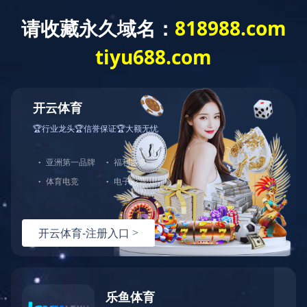
欢迎来到开云手机官方版登录入口-开云（中国） 官网
开云手机官方版登
Wuxi Huiling Machinery Co.
网站首页
公司简介
产品中心
荣誉证书
生