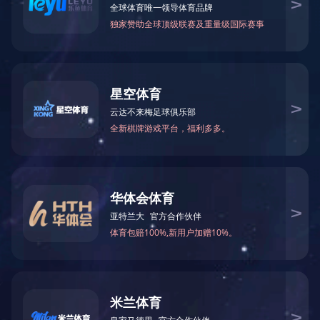
产品导航
首页
>>
产品中心
>>
离心机配件
高铁配件
汽车配件
离心机配件
钎焊板式换热器配件
压铸机配件
真空泵配件
其它配件