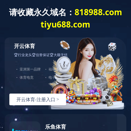
欢迎来到开云手机官方版登录入口-开云（中国） 官网
开云手机官方版登
Wuxi Huiling Machinery Co.
网站首页
公司简介
产品中心
荣誉证书
生