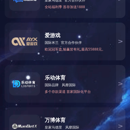
行业动态
开云手机官方版登录入口-开云（中国） 成立于2005年3月，座落于沪宁...
开云手机官方版登录入口-开云（中国） 成立于2005年3月，座落于沪宁...
开云手机官方版登录入口-开云（中国） 成立于2005年3月，座落于沪宁...
开云手机官方版登录入口-开
云（中国）
开云手机官方版登录入口-开云
（中国）
地 址：江苏省无锡市堰桥街道
西漳工业园西漳路66号
电 话：0510-83501790
传 真：0510-83501672
联系人：陈先生