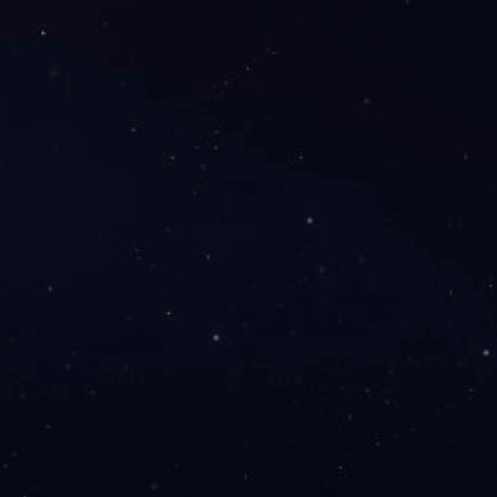
方版登录入
国）