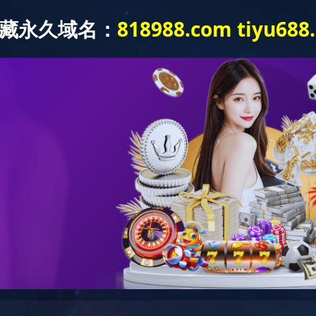
版登录入口-开云（中国）
ry Co., Ltd
书
生产设备
检测设备
生产车间
信息反馈