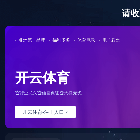
欢迎来到开云手机官方版登录入口-开云（中国） 官网
开云手机官方
Wuxi Huiling Machine
网站首页
公司简介
产品中心
荣誉证