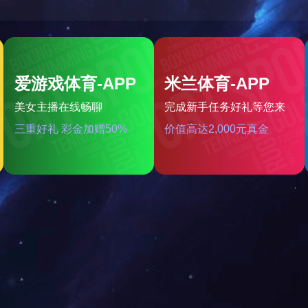
上一个：接头
下一个：变孔盖
返