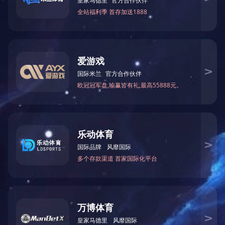
行业动态
开云手机官方版登录入口-开云（中国） 成立于2005年3月，座落于沪宁...
开云手机官方版登录入口-开云（中国） 成立于2005年3月，座落于沪宁...
开云手机官方版登录入口-开云（中国） 成立于2005年3月，座落于沪宁...
开云手机官方版登录入口-开
云（中国）
开云手机官方版登录入口-开云
（中国）
地 址：江苏省无锡市堰桥街道
西漳工业园西漳路66号
电 话：0510-83501790
传 真：0510-83501672
联系人：陈先生