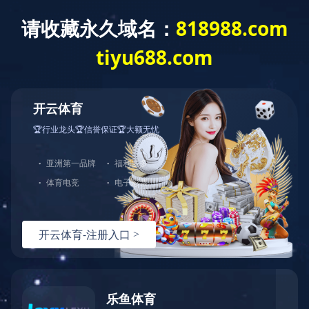
欢迎来到开云手机官方版登录入口-开云（中国） 官网
开云手机官方版登
Wuxi Huiling Machinery Co.
网站首页
公司简介
产品中心
荣誉证书
生