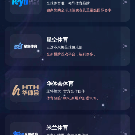
产品导航
首页
>>
产品中心
>>
离心机配件
高铁配件
汽车配件
离心机配件
钎焊板式换热器配件
压铸机配件
真空泵配件
其它配件